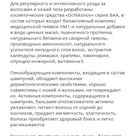
Для регулярного и интенсивного ухода за 
волосами и кожей тела разработаны 
косметические средства «Dr.Nikonov» серии BAA, в 
состав которых входит биоактивный комплекс 
медицинской пиявки НМ1 и натуральные добавки 
в виде ценных масел, пшеничного протеина, 
натурального бетаина из сахарной свеклы, 
производных аминокислот, натурального 
усилителя липидного слоя волос, экстрактов 
календулы, ромашки, крапивы, ламинарии, 
опунции инжирной, витамина Е.
Пенообразующие компоненты, входящие в состав 
шампуней, обладают высокими 
дерматологическими свойствами, хорошо 
совместимы с кожей и волосами, не повреждают 
их. Активные компоненты, содержащиеся в 
шампунях, бальзаме-ополаскивателе активно 
увлажняют, питают волосы от корней до 
кончиков, придают им мягкость, эластичность. 
Волосы приобретают здоровый блеск и легко 
расчесываются.